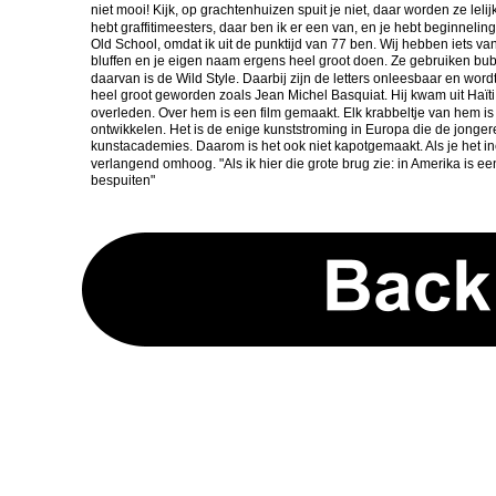
niet mooi! Kijk, op grachtenhuizen spuit je niet, daar worden ze lel
hebt graffitimeesters, daar ben ik er een van, en je hebt beginneli
Old School, omdat ik uit de punktijd van 77 ben. Wij hebben iets
bluffen en je eigen naam ergens heel groot doen. Ze gebruiken bubb
daarvan is de Wild Style. Daarbij zijn de letters onleesbaar en wor
heel groot geworden zoals Jean Michel Basquiat. Hij kwam uit Haït
overleden. Over hem is een film gemaakt. Elk krabbeltje van hem is
ontwikkelen. Het is de enige kunststroming in Europa die de jongeren
kunstacademies. Daarom is het ook niet kapotgemaakt. Als je het inc
verlangend omhoog. "Als ik hier die grote brug zie: in Amerika is 
bespuiten"