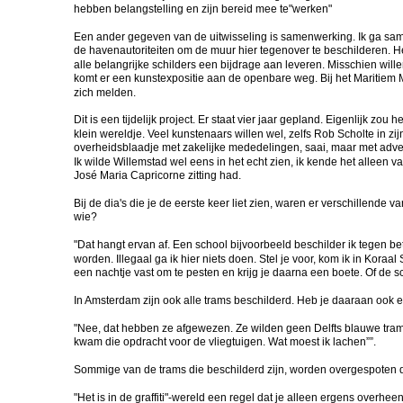
hebben belangstelling en zijn bereid mee te"werken"
Een ander gegeven van de uitwisseling is samenwerking. Ik ga s
de havenautoriteiten om de muur hier tegenover te beschilderen. Het
alle belangrijke schilders een bijdrage aan leveren. Misschien w
komt er een kunstexpositie aan de openbare weg. Bij het Maritie
zich melden.
Dit is een tijdelijk project. Er staat vier jaar gepland. Eigenlijk zo
klein wereldje. Veel kunstenaars willen wel, zelfs Rob Scholte in zi
overheidsblaadje met zakelijke mededelingen, saai, maar met adverten
Ik wilde Willemstad wel eens in het echt zien, ik kende het alleen
José Maria Capricorne zitting had.
Bij de dia's die je de eerste keer liet zien, waren er verschillend
wie?
"Dat hangt ervan af. Een school bijvoorbeeld beschilder ik tegen b
worden. Illegaal ga ik hier niets doen. Stel je voor, kom ik in Kora
een nachtje vast om te pesten en krijg je daarna een boete. Of de
In Amsterdam zijn ook alle trams beschilderd. Heb je daaraan ook 
"Nee, dat hebben ze afgewezen. Ze wilden geen Delfts blauwe trams 
kwam die opdracht voor de vliegtuigen. Wat moest ik lachen””.
Sommige van de trams die beschilderd zijn, worden overgespoten d
"Het is in de graffiti"-wereld een regel dat je alleen ergens overh