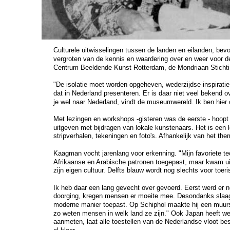
Culturele uitwisselingen tussen de landen en eilanden, bevo
vergroten van de kennis en waardering over en weer voor de
Centrum Beeldende Kunst Rotterdam, de Mondriaan Stichtin
"De isolatie moet worden opgeheven, wederzijdse inspiratie 
dat in Nederland presenteren. Er is daar niet veel bekend o
je wel naar Nederland, vindt de museumwereld. Ik ben hier 
Met lezingen en workshops -gisteren was de eerste - hoopt
uitgeven met bijdragen van lokale kunstenaars. Het is een l
stripverhalen, tekeningen en foto's. Afhankelijk van het them
Kaagman vocht jarenlang voor erkenning. "Mijn favoriete te
Afrikaanse en Arabische patronen toegepast, maar kwam uit 
zijn eigen cultuur. Delfts blauw wordt nog slechts voor toer
Ik heb daar een lang gevecht over gevoerd. Eerst werd er 
doorging, kregen mensen er moeite mee. Desondanks slaagde
moderne manier toepast. Op Schiphol maakte hij een muursch
zo weten mensen in welk land ze zijn." Ook Japan heeft werk
aanmeten, laat alle toestellen van de Nederlandse vloot bes