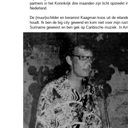
partners in het Koninkrijk drie maanden zijn licht opsteekt i
Nederland.
De (muur)schilder en keramist Kaagman koos uit de eilande
houdt. Ik ben de big city gewend en kom niet voor mijn rust
Suriname geweest en ben gek op Caribische muziek. In Amst