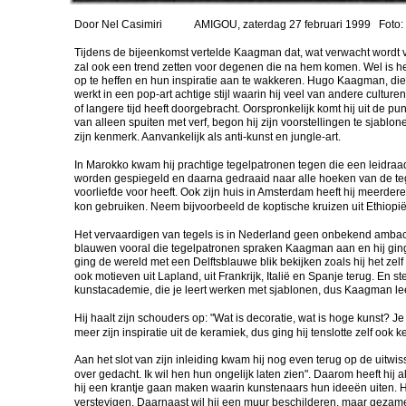
Door Nel Casimiri            AMIGOU, zaterdag 27 februari 1999   Foto
Tijdens de bijeenkomst vertelde Kaagman dat, wat verwacht wordt van
zal ook een trend zetten voor degenen die na hem komen. Wel is he
op te heffen en hun inspiratie aan te wakkeren. Hugo Kaagman, die 
werkt in een pop-art achtige stijl waarin hij veel van andere cultur
of langere tijd heeft doorgebracht. Oorspronkelijk komt hij uit de pu
van alleen spuiten met verf, begon hij zijn voorstellingen te sjabl
zijn kenmerk. Aanvankelijk als anti-kunst en jungle-art.
In Marokko kwam hij prachtige tegelpatronen tegen die een leidraad
worden gespiegeld en daarna gedraaid naar alle hoeken van de tegel
voorliefde voor heeft. Ook zijn huis in Amsterdam heeft hij meerdere 
kon gebruiken. Neem bijvoorbeeld de koptische kruizen uit Ethiop
Het vervaardigen van tegels is in Nederland geen onbekend ambacht
blauwen vooral die tegelpatronen spraken Kaagman aan en hij ging 
ging de wereld met een Delftsblauwe blik bekijken zoals hij het ze
ook motieven uit Lapland, uit Frankrijk, Italië en Spanje terug. En 
kunstacademie, die je leert werken met sjablonen, dus Kaagman leer
Hij haalt zijn schouders op: "Wat is decoratie, wat is hoge kunst? 
meer zijn inspiratie uit de keramiek, dus ging hij tenslotte zelf o
Aan het slot van zijn inleiding kwam hij nog even terug op de uitwi
over gedacht. Ik wil hen hun ongelijk laten zien". Daarom heeft hij 
hij een krantje gaan maken waarin kunstenaars hun ideeën uiten. Hij
verstevigen. Daarnaast wil hij een muur beschilderen, maar geza