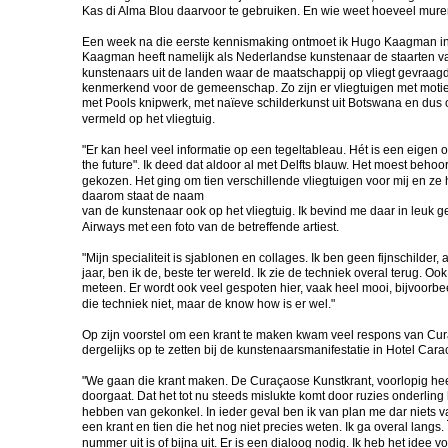
Kas di Alma Blou daarvoor te gebruiken. En wie weet hoeveel mur
Een week na die eerste kennismaking ontmoet ik Hugo Kaagman in de
Kaagman heeft namelijk als Nederlandse kunstenaar de staarten van 
kunstenaars uit de landen waar de maatschappij op vliegt gevraagd
kenmerkend voor de gemeenschap. Zo zijn er vliegtuigen met motieven
met Pools knipwerk, met naïeve schilderkunst uit Botswana en dus 
vermeld op het vliegtuig.
"Er kan heel veel informatie op een tegeltableau. Hét is een eigen on
the future". Ik deed dat aldoor al met Delfts blauw. Het moest behoo
gekozen. Het ging om tien verschillende vliegtuigen voor mij en ze 
daarom staat de naam
van de kunstenaar ook op het vliegtuig. Ik bevind me daar in leuk 
Airways met een foto van de betreffende artiest.
"Mijn specialiteit is sjablonen en collages. Ik ben geen fijnschilder, 
jaar, ben ik de, beste ter wereld. Ik zie de techniek overal terug. 
meteen. Er wordt ook veel gespoten hier, vaak heel mooi, bijvoorbe
die techniek niet, maar de know how is er wel."
Op zijn voorstel om een krant te maken kwam veel respons van Cur
dergelijks op te zetten bij de kunstenaarsmanifestatie in Hotel Ca
"We gaan die krant maken. De Curaçaose Kunstkrant, voorlopig heet 
doorgaat. Dat het tot nu steeds mislukte komt door ruzies onderling 
hebben van gekonkel. In ieder geval ben ik van plan me dar niets 
een krant en tien die het nog niet precies weten. Ik ga overal lang
nummer uit is of bijna uit. Er is een dialoog nodig. Ik heb het idee