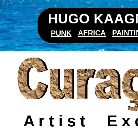
HUGO KAAGM
AFRICA
PAINT
PUNK
A r t i s t     E 