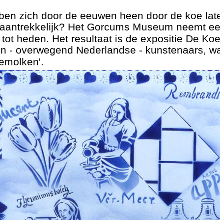
en zich door de eeuwen heen door de koe late
o aantrekkelijk? Het Gorcums Museum neemt een
ot heden. Het resultaat is de expositie De Koe
en - overwegend Nederlandse - kunstenaars, waa
gemolken'.