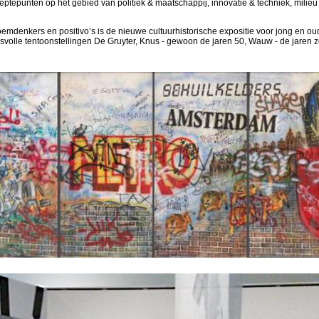
ieptepunten op het gebied van politiek & maatschappij, innovatie & techniek, mili
oemdenkers en positivo’s is de nieuwe cultuurhistorische expositie voor jong en ou
volle tentoonstellingen De Gruyter, Knus - gewoon de jaren 50, Wauw - de jaren 