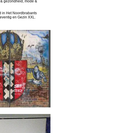
eu & gezondheid, mode & 
d in Het Noordbrabants 
zeventig en Gezin XXL.