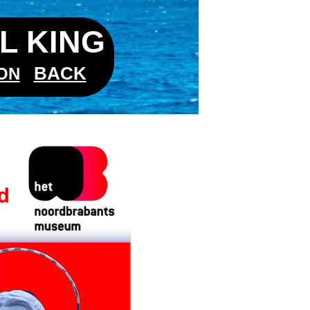
L KING
BACK
ON