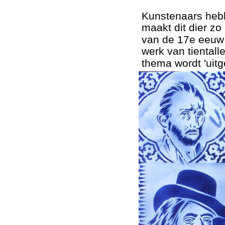
Kunstenaars hebb
maakt dit dier z
van de 17e eeuw t
werk van tientall
thema wordt 'uit